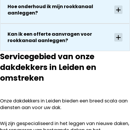
waard door
vakkundig
Hoe onderhoud ik mijn rookkanaal
zijn
gerepareerd
aanleggen?
vakkundighei
zonder extra
en snelle
kosten. Maar
service
ook dan
Kan ik een offerte aanvragen voor
communeren
rookkanaal aanleggen?
ze goed en
transparant. I
Servicegebied van onze
kan ze
dakdekkers in Leiden en
aanraden.
omstreken
Onze dakdekkers in Leiden bieden een breed scala aan
diensten aan voor uw dak.
Wij zijn gespecialiseerd in het leggen van nieuwe daken,