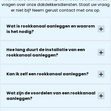
onderhoud
foto’s zien). D
vragen over onze dakdekkersdiensten. Staat uw vraag
terugplaatse
had. Wij
offerte is
er niet bij? Neem gerust contact met ons op.
van de
kregen direct
vervolgens
zonnepanelen
een offerte
helder en
Alles goed
uitgewerkt en
gedurende he
Wat is rookkanaal aanleggen en waarom
gecoördineer
na 1 week late
hele proces
is het nodig?
en
al helemaal
houden ze je
georganiseer
herstel. Nu 1
goed op de
absoluut een
week later wil
hoogte van d
Hoe lang duurt de installatie van een
aanrader!
dakdekker Ja
stand van
rookkanaal aanleggen?
bedanken
zaken.
voor de
De reparatie
uitvoering en
gaat
Kan ik zelf een rookkanaal aanleggen?
zijn
vervolgens
vriendelijkheid
conform
Het is nog
afspraak en
steeds
onverwachte
Wat zijn de voordelen van een rookkanaal
droog!!! Dus
aanleggen?
zaken die ze
zeker een 5
tegenkomen
sterren revie
worden