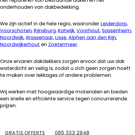
het repareren van bestaande daken en het
onderhouden van dakbedekking.
We zijn actief in de hele regio, waaronder
Leiderdorp
,
Voorschoten
,
Rijnsburg
,
Katwijk
,
Voorhout
,
Sassenheim
,
Noordwijk
,
Wassenaar
,
Lisse
,
Alphen aan den Rijn
,
Noordwijkerhout
en
Zoetermeer
.
Onze ervaren dakdekkers zorgen ervoor dat uw dak
waterdicht en veilig is, zodat u zich geen zorgen hoeft
te maken over lekkages of andere problemen.
Wij werken met hoogwaardige materialen en bieden
een snelle en efficiënte service tegen concurrerende
prijzen.
GRATIS OFFERTE
085 333 2948