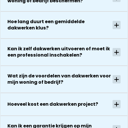
woning of bedrijf beschermen?
en
al helemaal
houden ze je
georganiseer
herstel. Nu 1
goed op de
absoluut een
week later wil
hoogte van d
Hoe lang duurt een gemiddelde
aanrader!
dakdekker Ja
stand van
dakwerken klus?
bedanken
zaken.
voor de
De reparatie
uitvoering en
gaat
Kan ik zelf dakwerken uitvoeren of moet ik
zijn
vervolgens
een professional inschakelen?
vriendelijkheid
conform
Het is nog
afspraak en
steeds
onverwachte
Wat zijn de voordelen van dakwerken voor
droog!!! Dus
zaken die ze
mijn woning of bedrijf?
zeker een 5
tegenkomen
sterren revie
worden
waard door
vakkundig
zijn
Hoeveel kost een dakwerken project?
gerepareerd
vakkundighei
zonder extra
en snelle
kosten. Maar
service
ook dan
Kan ik een garantie krijgen op mijn