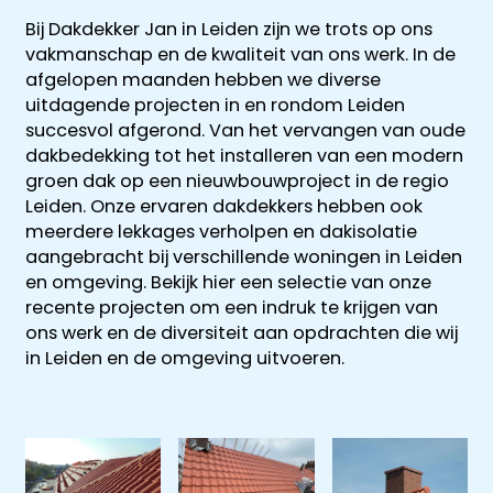
helder en
Alles goed
uitgewerkt en
gedurende he
Bij Dakdekker Jan in Leiden zijn we trots op ons
gecoördineer
na 1 week late
hele proces
vakmanschap en de kwaliteit van ons werk. In de
en
al helemaal
houden ze je
afgelopen maanden hebben we diverse
georganiseer
herstel. Nu 1
goed op de
uitdagende projecten in en rondom Leiden
absoluut een
week later wil
hoogte van d
succesvol afgerond. Van het vervangen van oude
aanrader!
dakdekker Ja
stand van
dakbedekking tot het installeren van een modern
bedanken
zaken.
groen dak op een nieuwbouwproject in de regio
voor de
De reparatie
Leiden. Onze ervaren dakdekkers hebben ook
uitvoering en
gaat
meerdere lekkages verholpen en dakisolatie
zijn
vervolgens
aangebracht bij verschillende woningen in Leiden
vriendelijkheid
conform
en omgeving. Bekijk hier een selectie van onze
Het is nog
afspraak en
recente projecten om een indruk te krijgen van
steeds
onverwachte
ons werk en de diversiteit aan opdrachten die wij
droog!!! Dus
zaken die ze
in Leiden en de omgeving uitvoeren.
zeker een 5
tegenkomen
sterren revie
worden
waard door
vakkundig
zijn
gerepareerd
vakkundighei
zonder extra