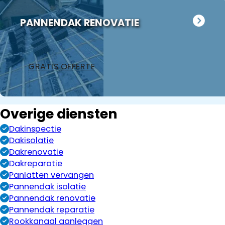
PANNENDAK RENOVATIE
GRATIS OFFERTE
Overige diensten
Dakinspectie
Dakisolatie
Dakrenovatie
Dakreparatie
Panlatten vervangen
Pannendak isolatie
Pannendak renovatie
Pannendak reparatie
Rookkanaal aanleggen