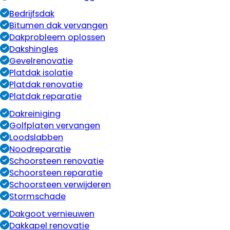
Bedrijfsdak
Bitumen dak vervangen
Dakprobleem oplossen
Dakshingles
Gevelrenovatie
Platdak isolatie
Platdak renovatie
Platdak reparatie
Dakreiniging
Golfplaten vervangen
Loodslabben
Noodreparatie
Schoorsteen renovatie
Schoorsteen reparatie
Schoorsteen verwijderen
Stormschade
Dakgoot vernieuwen
Dakkapel renovatie